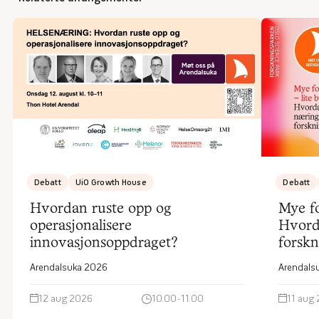
Debatt
UiO Growth House
Debatt
Hvordan ruste opp og
Mye fo
operasjonalisere
Hvord
innovasjonsoppdraget?
forsk
Arendalsuka 2026
Arendals
12 aug 2026
10.00-11.00
11 aug