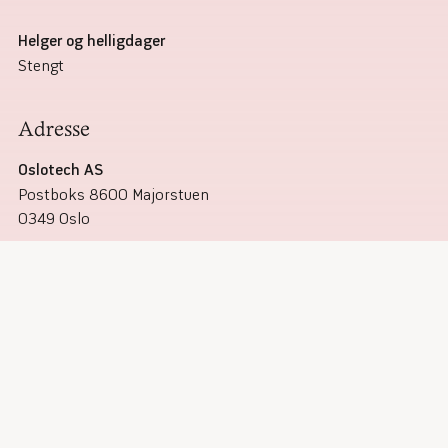
Helger og helligdager
Stengt
Adresse
Oslotech AS
Postboks 8600 Majorstuen
0349 Oslo
Besøksadresse:
Forskningsparken
Gaustadalléen 21
Org.nr.
937 268 815
Veibeskrivelse
Google maps