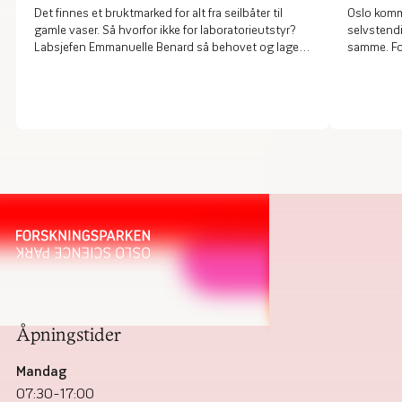
Det finnes et bruktmarked for alt fra seilbåter til
Oslo komm
gamle vaser. Så hvorfor ikke for laboratorieutstyr?
selvstend
Labsjefen Emmanuelle Benard så behovet og laget
samme. For
en ny tjeneste.
helseperso
på tvers 
samhandl
Åpningstider
Mandag
07:30–17:00