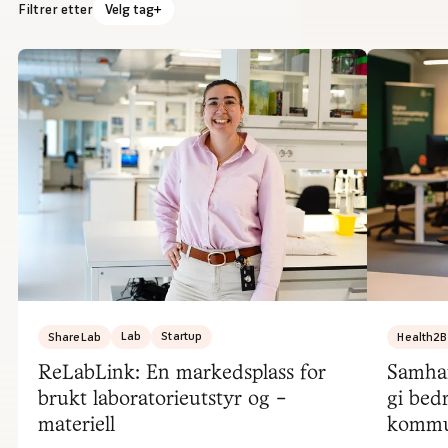
Filtrer etter
Velg tag
ShareLab
Lab
Startup
Health2B
ReLabLink: En markedsplass for
Samhan
brukt laboratorieutstyr og -
gi bed
materiell
komm