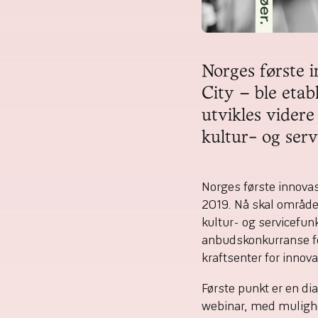
Norges første i
City – ble etab
utvikles videre
kultur- og serv
Norges første innovas
2019. Nå skal området
kultur- og servicefun
anbudskonkurranse for
kraftsenter for innov
Første punkt er en di
webinar, med mulighet