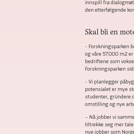
innspill fra dialogmø
den etterfølgende ko
Skal bli en mot
- Forskningsparken be
og våre 57.000 m2 er i
bedriftene som vokser
Forskningsparken sid
- Vi planlegger påbygg
potensialet er mye stø
studenter, gründere og
omstilling og nye arb
– Nå jobber vi sammen
tiltrekke seg mer tale
nye jobber som Norge