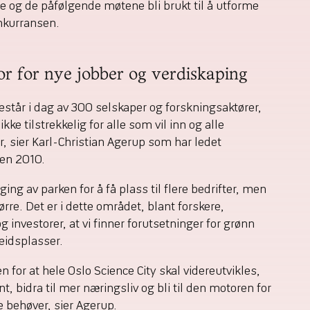
te og de påfølgende møtene bli brukt til å utforme
nkurransen.
or for nye jobber og verdiskaping
står i dag av 300 selskaper og forskningsaktører,
kke tilstrekkelig for alle som vil inn og alle
, sier Karl-Christian Agerup som har ledet
en 2010.
ing av parken for å få plass til flere bedrifter, men
rre. Det er i dette området, blant forskere,
 investorer, at vi finner forutsetninger for grønn
eidsplasser.
 for at hele Oslo Science City skal videreutvikles,
nt, bidra til mer næringsliv og bli til den motoren for
 behøver, sier Agerup.