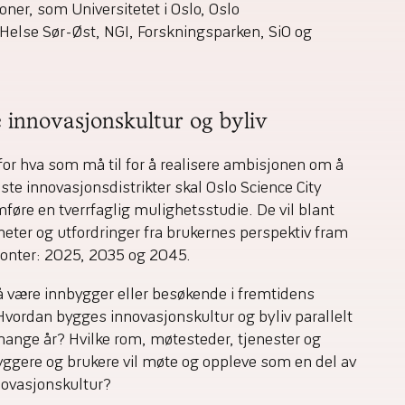
er, som Universitetet i Oslo, Oslo
 Helse Sør-Øst, NGI, Forskningsparken, SiO og
innovasjonskultur og byliv
 for hva som må til for å realisere ambisjonen om å
ste innovasjonsdistrikter skal Oslo Science City
øre en tverrfaglig mulighetsstudie. De vil blant
eter og utfordringer fra brukernes perspektiv fram
sonter: 2025, 2035 og 2045.
å være innbygger eller besøkende i fremtidens
Hvordan bygges innovasjonskultur og byliv parallelt
mange år? Hvilke rom, møtesteder, tjenester og
yggere og brukere vil møte og oppleve som en del av
novasjonskultur?