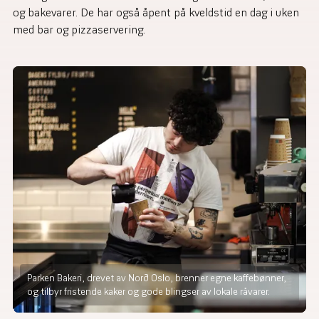
og bakevarer. De har også åpent på kveldstid en dag i uken
med bar og pizzaservering.
Parken Bakeri, drevet av Norð Oslo, brenner egne kaffebønner,
og tilbyr fristende kaker og gode blingser av lokale råvarer.