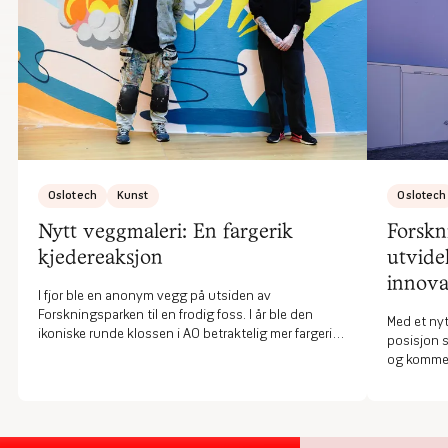
Oslotech
Kunst
Oslotech
Nytt veggmaleri: En fargerik
Forskn
kjedereaksjon
utvide
innova
I fjor ble en anonym vegg på utsiden av
Forskningsparken til en frodig foss. I år ble den
Med et nyt
ikoniske runde klossen i A0 betraktelig mer fargerik.
posisjon 
Kunstneren Simon Alfredo Compagnet Diaz, også
og kommers
kjent som Snork One, vil gjerne at man skal
oppdage noe nytt hver gang man går forbi.