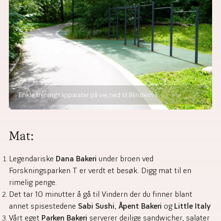
Enkle treningsapparater på vei ned til Blindern T.
Mat:
Legendariske
Dana Bakeri
under broen ved
Forskningsparken T er verdt et besøk. Digg mat til en
rimelig penge.
Det tar 10 minutter å gå til Vindern der du finner blant
annet spisestedene
Sabi Sushi
,
Åpent Bakeri
og
Little Italy
Vårt eget
Parken Bakeri
serverer deilige sandwicher, salater