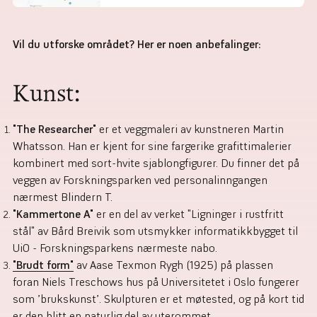
Vil du utforske området? Her er noen anbefalinger:
Kunst:
"The Researcher"
er et veggmaleri av kunstneren
Martin
Whatsson
. Han er kjent for sine fargerike grafittimalerier
kombinert med sort-hvite sjablongfigurer. Du finner det på
veggen av Forskningsparken ved personalinngangen
nærmest Blindern T.
"Kammertone A
"
er en del av verket
"Ligninger i rustfritt
stål" av Bård Breivik
som utsmykker
informatikkbygget til
UiO - Forskningsparkens nærmeste nabo.
"Brudt form"
av Aase Texmon Rygh (1925) på plassen
foran Niels Treschows hus på Universitetet i Oslo fungerer
som ’brukskunst’. Skulpturen er et møtested, og på kort tid
er den blitt en naturlig del av uterommet.