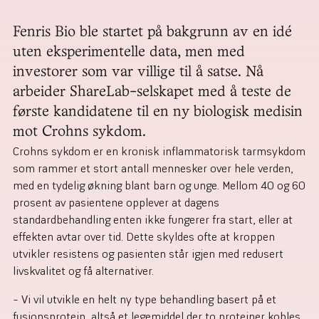
Fenris Bio ble startet på bakgrunn av en idé 
uten eksperimentelle data, men med 
investorer som var villige til å satse. Nå 
arbeider ShareLab-selskapet med å teste de 
første kandidatene til en ny biologisk medisin 
mot Crohns sykdom.
Crohns sykdom er en kronisk inflammatorisk tarmsykdom
som rammer et stort antall mennesker over hele verden,
med en tydelig økning blant barn og unge. Mellom 40 og 60
prosent av pasientene opplever at dagens
standardbehandling enten ikke fungerer fra start, eller at
effekten avtar over tid. Dette skyldes ofte at kroppen
utvikler resistens og pasienten står igjen med redusert
livskvalitet og få alternativer.
– Vi vil utvikle en helt ny type behandling basert på et
fusjonsprotein, altså et legemiddel der to proteiner kobles