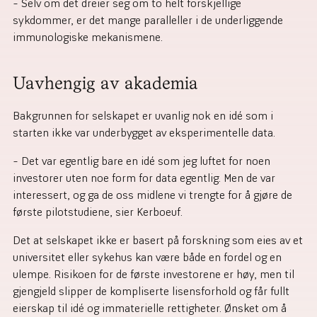
– Selv om det dreier seg om to helt forskjellige
sykdommer, er det mange paralleller i de underliggende
immunologiske mekanismene.
Uavhengig av akademia
Bakgrunnen for selskapet er uvanlig nok en idé som i
starten ikke var underbygget av eksperimentelle data.
– Det var egentlig bare en idé som jeg luftet for noen
investorer uten noe form for data egentlig. Men de var
interessert, og ga de oss midlene vi trengte for å gjøre de
første pilotstudiene, sier Kerboeuf.
Det at selskapet ikke er basert på forskning som eies av et
universitet eller sykehus kan være både en fordel og en
ulempe. Risikoen for de første investorene er høy, men til
gjengjeld slipper de kompliserte lisensforhold og får fullt
eierskap til idé og immaterielle rettigheter. Ønsket om å