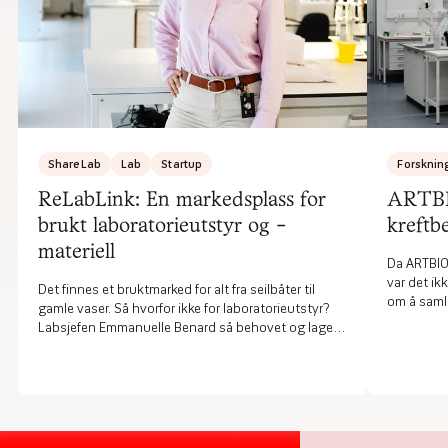
ShareLab
Lab
Startup
Forsknin
ReLabLink: En markedsplass for
ARTBIO
brukt laboratorieutstyr og -
kreftb
materiell
Da ARTBIO 
var det ik
Det finnes et bruktmarked for alt fra seilbåter til
om å saml
gamle vaser. Så hvorfor ikke for laboratorieutstyr?
spesialtil
Labsjefen Emmanuelle Benard så behovet og laget
steg fra f
en ny tjeneste.
type kref