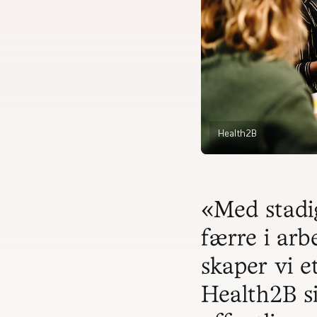
Health2B
«Med stadig
færre i arb
skaper vi e
Health2B si