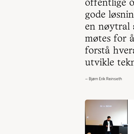
offentlige 
gode løsni
en nøytral
møtes for 
forstå hve
utvikle tek
Bjørn Erik Reinseth