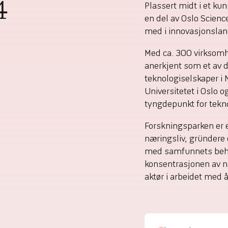
Plassert midt i et k
4
en del av Oslo Scienc
med i innovasjonslan
Med ca. 300 virksomh
anerkjent som et av d
teknologiselskaper i 
Universitetet i Oslo o
tyngdepunkt for tekno
Forskningsparken er 
næringsliv, gründere
med samfunnets beho
konsentrasjonen av næ
aktør i arbeidet med 