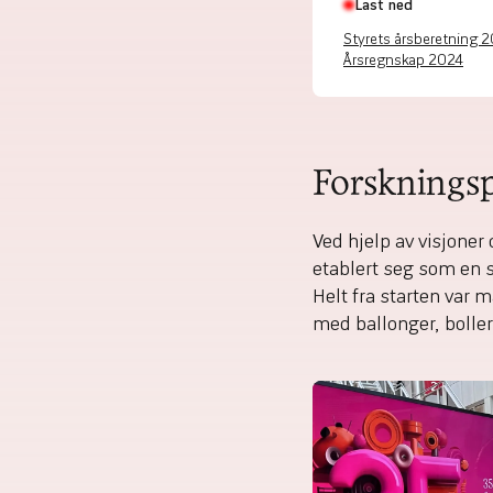
Last ned
Styrets årsberetning 
Årsregnskap 2024
Forsknings
Ved hjelp av visjone
etablert seg som en s
Helt fra starten var m
med ballonger, boller