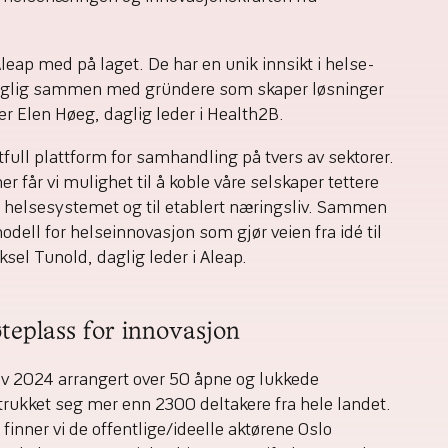
 Aleap med på laget. De har en unik innsikt i helse-
daglig sammen med gründere som skaper løsninger
ier Elen Høeg, daglig leder i Health2B.
tfull plattform for samhandling på tvers av sektorer.
r får vi mulighet til å koble våre selskaper tettere
ge helsesystemet og til etablert næringsliv. Sammen
 modell for helseinnovasjon som gjør veien fra idé til
Aksel Tunold, daglig leder i Aleap.
teplass for innovasjon
av 2024 arrangert over 50 åpne og lukkede
trukket seg mer enn 2300 deltakere fra hele landet.
finner vi de offentlige/ideelle aktørene Oslo