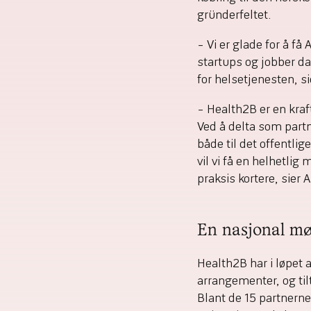
gründerfeltet.
– Vi er glade for å få
startups og jobber 
for helsetjenesten, s
– Health2B er en kraf
Ved å delta som partne
både til det offentli
vil vi få en helhetlig
praksis kortere, sier 
En nasjonal mø
Health2B har i løpet 
arrangementer, og til
Blant de 15 partnerne 