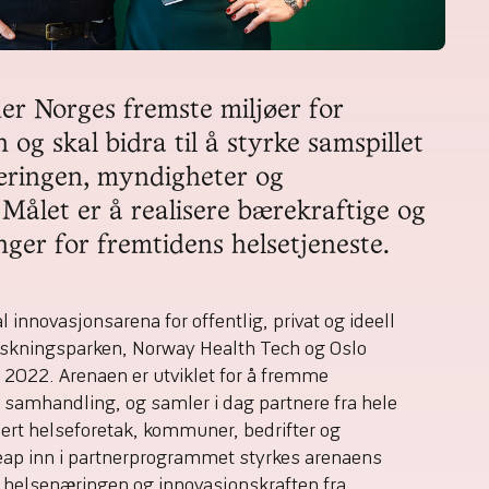
r Norges fremste miljøer for 
og skal bidra til å styrke samspillet 
ringen, myndigheter og 
 Målet er å realisere bærekraftige og 
nger for fremtidens helsetjeneste.
 innovasjonsarena for offentlig, privat og ideell
Forskningsparken, Norway Health Tech og Oslo
 2022. Arenaen er utviklet for å fremme
samhandling, og samler i dag partnere fra hele
ert helseforetak, kommuner, bedrifter og
ap inn i partnerprogrammet styrkes arenaens
e helsenæringen og innovasjonskraften fra