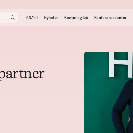
EN
NO
/
Nyheter
Kontor og lab
Konferansesenter
partner