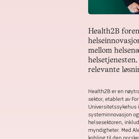
Health2B forene
helseinnovasjon 
mellom helsenæ
helsetjenesten.
relevante løsni
Health2B er en nøytral
sektor, etablert av 
Universitetssykehus i
systeminnovasjon og 
helsesektoren, inklud
myndigheter. Med Ale
kobling til den norsk