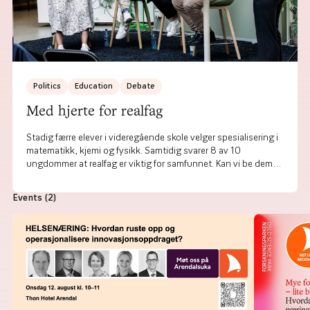
Politics
Education
Debate
Med hjerte for realfag
Stadig færre elever i videregående skole velger spesialisering i
matematikk, kjemi og fysikk. Samtidig svarer 8 av 10
ungdommer at realfag er viktig for samfunnet. Kan vi be dem
velge utdanning med fornuft framfor lyst? Og er det pisk eller
gulrot som må til? Fire personer med hjerte for realfag har
Events
(2)
svært ulike svar på det.