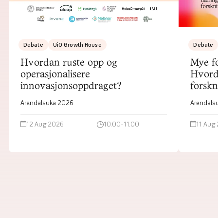
Debate
UiO Growth House
Debate
Hvordan ruste opp og
Mye fo
operasjonalisere
Hvord
innovasjonsoppdraget?
forsk
Arendalsuka 2026
Arendals
12 Aug 2026
10.00-11.00
11 Aug