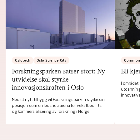
Oslotech
Oslo Science City
Communi
Forskningsparken satser stort: Ny
Bli kj
utvidelse skal styrke
I området 
innovasjonskraften i Oslo
utdanning
innovative
Med et nytt tilbygg vil Forskningsparken styrke sin
finnes ste
posisjon som en ledende arena for vekstbedrifter
og kommersialisering av forskning i Norge.