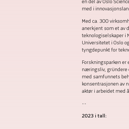
en del av Oslo Scienc
med i innovasjonslan
Med ca. 300 virksomh
anerkjent som et av d
teknologiselskaper i 
Universitetet i Oslo o
tyngdepunkt for tekno
Forskningsparken er 
næringsliv, gründere
med samfunnets beho
konsentrasjonen av næ
aktør i arbeidet med 
--
2023 i tall: