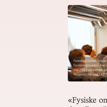
Foredragsserien "Impact
Forskningsparken. Her s
mai 2023 var temaet sen
Respinor, her ved CEO T
«Fysiske o