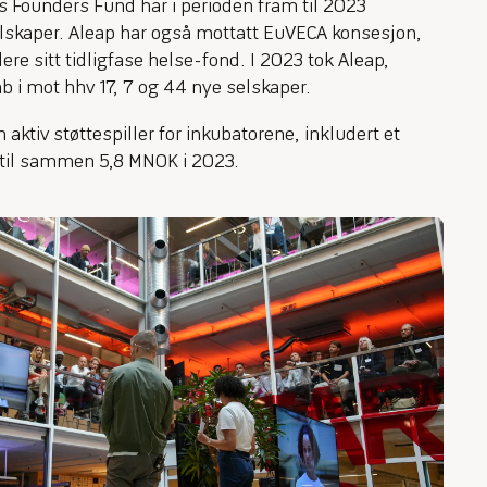
s Founders Fund har i perioden fram til 2023
selskaper. Aleap har også mottatt EuVECA konsesjon,
ere sitt tidligfase helse-fond. I 2023 tok Aleap,
b i mot hhv 17, 7 og 44 nye selskaper.
n aktiv støttespiller for inkubatorene, inkludert et
til sammen 5,8 MNOK i 2023.