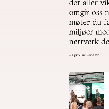
det aller v
omgir oss 
møter du f
miljøer me
nettverk de
Bjørn Erik Reinseth