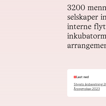
3200 menne
selskaper in
interne fly
inkubator
arrangemen
Last ned
Styrets årsberetning 
Årsregnskap 2023