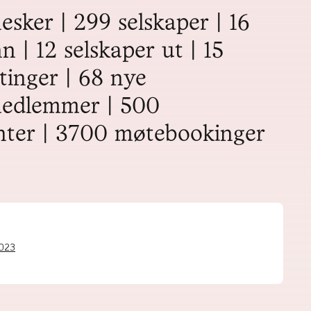
sker | 299 selskaper | 16
n | 12 selskaper ut | 15
ttinger | 68 nye
medlemmer | 500
ter | 3700 møtebookinger
2023