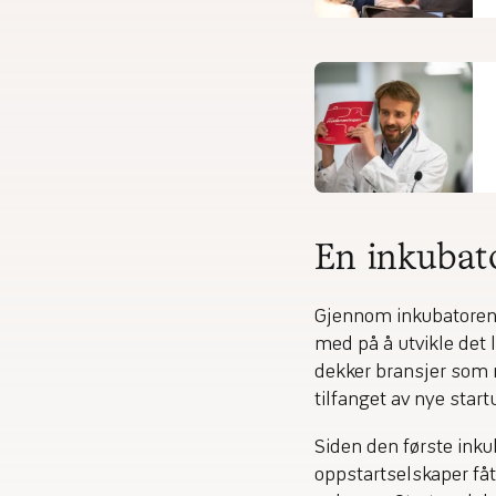
En inkubat
Gjennom inkubatorene
med på å utvikle det 
dekker bransjer som 
tilfanget av nye start
Siden den første inku
oppstartselskaper fåt