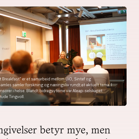
 Breakfast" er et samarbeid mellom UiO, Sintef og
amles samler forskning og næringsliv rundt et aktuelt tema. I
sorer i helse. Blandt bidragsyterne var Aleap-selskapet
rude Tingvoll.
mgivelser betyr mye, men