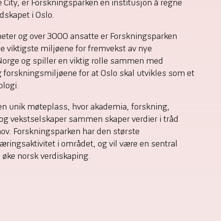
e City, er Forskningsparken en institusjon å regne
dskapet i Oslo.
eter og over 3000 ansatte er Forskningsparken
e viktigste miljøene for fremvekst av nye
Norge og spiller en viktig rolle sammen med
g forskningsmiljøene for at Oslo skal utvikles som et
logi.
en unik møteplass, hvor akademia, forskning,
 og vekstselskaper sammen skaper verdier i tråd
v. Forskningsparken har den største
ringsaktivitet i området, og vil være en sentral
å øke norsk verdiskaping.